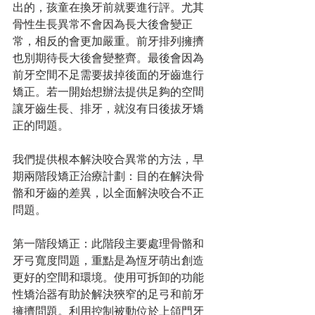
出的，孩童在換牙前就要進行評。尤其
骨性生長異常不會因為長大後會變正
常，相反的會更加嚴重。前牙排列擁擠
也別期待長大後會變整齊。最後會因為
前牙空間不足需要拔掉後面的牙齒進行
矯正。若一開始想辦法提供足夠的空間
讓牙齒生長、排牙，就沒有日後拔牙矯
正的問題。
我們提供根本解決咬合異常的方法，早
期兩階段矯正治療計劃：目的在解決骨
骼和牙齒的差異，以全面解決咬合不正
問題。
第一階段矯正：此階段主要處理骨骼和
牙弓寬度問題，重點是為恆牙萌出創造
更好的空間和環境。使用可拆卸的功能
性矯治器有助於解決狹窄的足弓和前牙
擁擠問題。利用控制被動位於上頜門牙