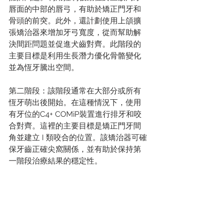
唇面的中部的唇弓，有助於矯正門牙和
骨頭的前突。此外，還計劃使用上頜擴
張矯治器來增加牙弓寬度，從而幫助解
決間距問題並促進犬齒對齊。此階段的
主要目標是利用生長潛力優化骨骼變化
並為恆牙騰出空間。
第二階段：該階段通常在大部分或所有
恆牙萌出後開始。在這種情況下，使用 
有牙位的C4+ COMiP裝置進行排牙和咬
合對齊。這裡的主要目標是矯正門牙間
角並建立 I 類咬合的位置。該矯治器可確
保牙齒正確尖窩關係，並有助於保持第
一階段治療結果的穩定性。