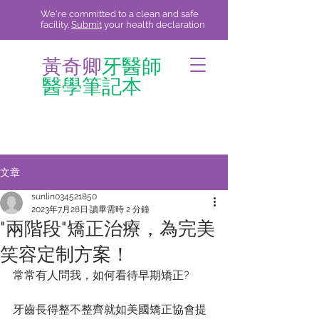
We're committed to a clean and safe
facility.
Submit
your health declaration
黃奇卿
牙醫師
醫學筆記本
文章
sunlin034521850
2023年7月28日
讀畢需時 2 分鐘
"兩階段"矯正治療，為完美
笑容定制方案！
常常有人問我，如何看待早期矯正?
牙齒長得整不整齊就如美國矯正協會提