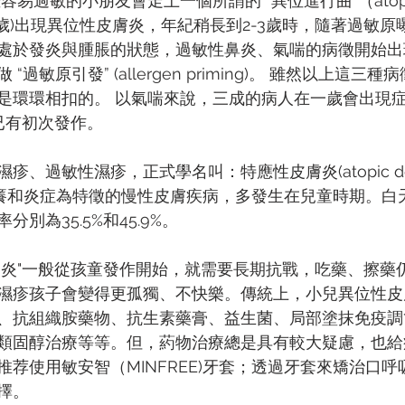
易過敏的⼩朋友會走上⼀個所謂的 “異位進⾏曲”（atopy 
2歲)出現異位性⽪膚炎，年紀稍長到2-3歲時，隨著過敏
處於發炎與腫脹的狀態，過敏性⿐炎、氣喘的病徵開始出
過敏原引發” (allergen priming)。 雖然以上這三
是環環相扣的。 以氣喘來說，三成的病⼈在⼀歲會出現
已有初次發作。 
、過敏性濕疹，正式學名叫：特應性⽪膚炎(atopic dermat
瘙癢和炎症為特徵的慢性⽪膚疾病，多發⽣在兒童時期。⽩
別為35.5%和45.9%。
膚炎"一般從孩童發作開始，就需要長期抗戰，吃藥、擦藥
濕疹孩⼦會變得更孤獨、不快樂。傳統上，小兒異位性皮
、抗組織胺藥物、抗生素藥膏、益生菌、局部塗抹免疫調
類固醇治療等等。但，葯物治療總是具有較大疑慮，也給
推荐使用敏安智（MINFREE)牙套；透過牙套來矯治口
擇。