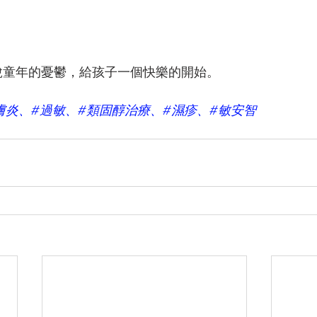
脫童年的憂鬱，給孩子一個快樂的開始。 
膚炎、#過敏、#類固醇治療、#濕疹、#敏安智