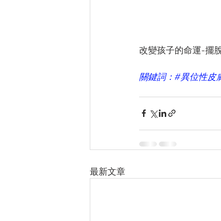
改變孩⼦的命運-擺
關鍵詞：#異位性⽪
最新文章