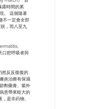
march）: ⾸
原曝露時間的累
現。 這個隨著
種病徵不⼀定會全部
症狀，⽽八⾄九
itis, 
天⼝腔呼吸者與
仍然反反復復的
膚炎治療有保濕
節劑藥膏、紫外
病患帶來較大的
呼吸，是非葯物、