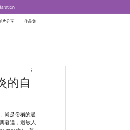
laration
影片分享
作品集
炎的自
應，就是俗稱的過
藥發達，過敏⼈