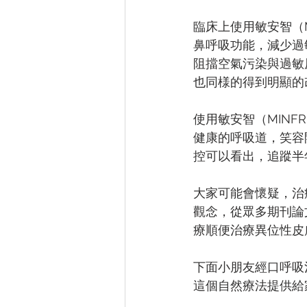
臨床上使⽤敏安智（
⿐呼吸功能，減少過
阻擋空氣污染與過敏
也同様的得到明顯的
使⽤敏安智（MIN
健康的呼吸道，笑容開
控可以看出，追蹤半
大家可能會懷疑，治
觀念，從眾多期刊論
療順便治療異位性皮
下面小朋友經口呼吸
這個自然療法提供給