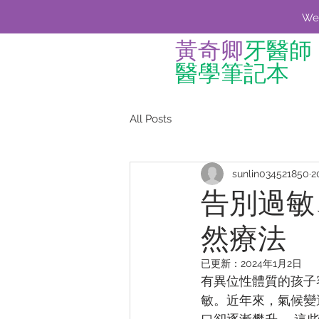
We'
黃奇卿
牙醫師
醫學筆記本
All Posts
sunlin034521850
2
告別過敏
然療法
已更新：
2024年1月2日
有異位性體質的孩⼦
敏。近年來，氣候變