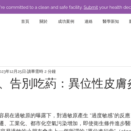
re committed to a clean and safe facility.
Submit
your health dec
首頁
關於
成功案例
連絡
醫學新知
023年12月25日
讀畢需時 2 分鐘
、告別吃葯：異位性皮膚
容易在過敏原的曝露下，對過敏原產⽣ “過度敏感”的反
遷、⼯業化、都市化空氣污染增加，即使衛⽣條件進步醫