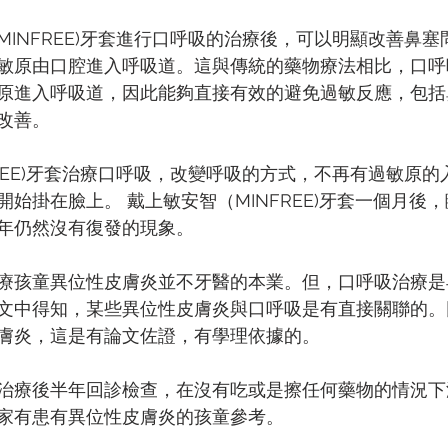
MINFREE)牙套進⾏⼝呼吸的治療後，可以明顯改善⿐
敏原由⼝腔進入呼吸道。這與傳統的藥物療法相比，⼝呼
原進入呼吸道，因此能夠直接有效的避免過敏反應，包括
改善。 
FREE)牙套治療⼝呼吸，改變呼吸的⽅式，不再有過敏原
始掛在臉上。 戴上敏安智（MINFREE)牙套⼀個⽉後
年仍然沒有復發的現象。
療孩童異位性皮膚炎並不牙醫的本業。但，口呼吸治療是
文中得知，某些異位性皮膚炎與口呼吸是有直接關聯的。
膚炎，這是有論文佐證，有學理依據的。
治療後半年回診檢查，在沒有吃或是擦任何藥物的情況下
家有患有異位性皮膚炎的孩童參考。