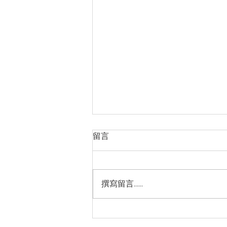
留言
撰寫留言......
跟進哈蘭德「睡覺貼膠帶」之
前，你更該知道的殘酷真相：