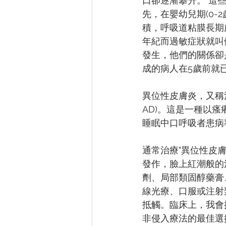
⼝卻逐漸攀升。 這些容
先，在嬰幼兒期(0-
積，呼吸道粘膜長期
年紀⽽過敏症狀就叫做 “
發⽣，他們的關係卻
成的病⼈在5歲前就
異位性⽪膚炎，又稱濕疹
AD)。這是⼀種以
睡眠中⼝呼吸者患病率分
通常治療"異位性⽪
發作，臉上紅潮般的
劑、局部類固醇藥膏
線光療、口服或注射
抵觸。臨床上，我會
非侵入療法的最佳選