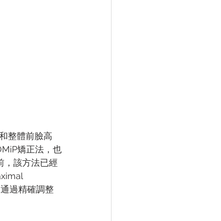
和整體前臉高
MiP矯正法，也
前，該方法已經
mal 
；它通過精確調整