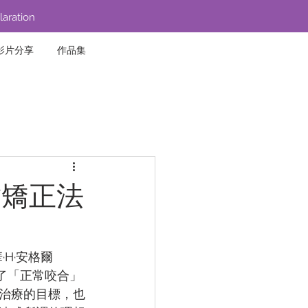
laration
影片分享
作品集
齒矯正法
華·H·安格爾
出了「正常咬合」
治療的目標，也