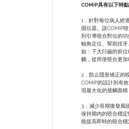
COMiP具有以下特
1．針對每位病人經
固位器。該COMi
到引導咬合對位的功
軸角定位、幫助排牙…
如：下大臼齒的前位
觸，從而使咬合更加
2．防止隱形矯正的
COMiP的設計則
現最大化的接觸面積
3．減少長期復發風
保持期內的咬合穩定
能提高即時的咬合穩