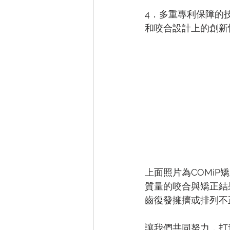
4．多重專利保障的
和咬合設計上的創新
上面照片為COMi
質量的咬合與矯正結
齒復發擁擠或排列不
讓我們共同努力，打