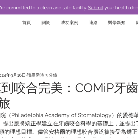
re committed to a clean and safe facility.
Submit
your health dec
首頁
關於
成功案例
連絡
醫學新知
024年9月16日
讀畢需時 3 分鐘
模到咬合完美：COMiP牙
旅
hiladelphia Academy of Stomatology）的愛德
 Angle）提出應將矯正學建立在牙齒咬合科學的基礎上，並提
頜的理想目標。儘管安格爾的理想咬合廣泛被接受為矯正