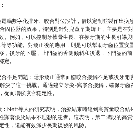
點：
過電腦數字化排牙、咬合對位設計，借以定制並製作出病患的
P咬合固位器的效果，特別是針對兒童早期矯正，主要是在
效。例如，可以控制牙槽骨生長、在換牙期的生長引導與
等等功能。對矯正後的應用，則是可以幫助牙齒位置安置(set
移，後牙的下壓，上門齒的舌側傾斜和後退，下門齒的前
穩定。
咬合不足問題：隱形矯正通常面臨咬合接觸不足或後牙開
有效解決了這一挑戰。通過建立牙尖-窩嵌合接觸，確保牙齒
，從而增強咬合穩定性。
險：Nett等人的研究表明，治療結束時達到高質量咬合結
性顯著優於結果不理想的患者。這表明，第二階段的高質
定性，還能有效減少長期復發的風險。