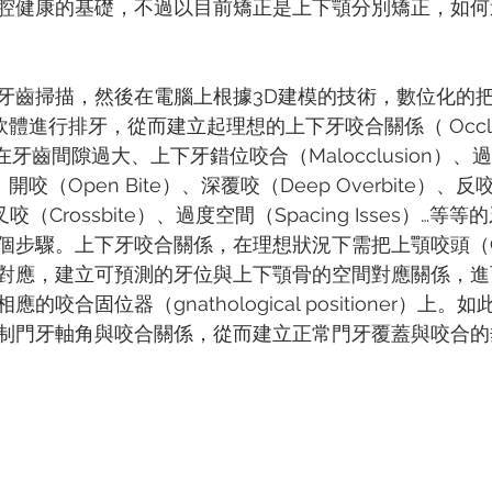
腔健康的基礎，不過以目前矯正是上下顎分別矯正，如何
掃描，然後在電腦上根據3D建模的技術，數位化的把gnath
過矯正軟體進行排牙，從而建立起理想的上下牙咬合關係（ Occlus
），這在牙齒間隙過大、上下牙錯位咬合（Malocclusion）、
）、開咬（Open Bite）、深覆咬（Deep Overbite）、反
交叉咬（Crossbite）、過度空間（Spacing Isses）…
個步驟。上下牙咬合關係，在理想狀況下需把上顎咬頭（C
對應，建立可預測的牙位與上下顎骨的空間對應關係，進
咬合固位器（gnathological positioner）上
制門牙軸角與咬合關係，從而建立正常門牙覆蓋與咬合的