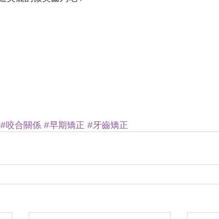
#咬合關係
#早期矯正
#牙齒矯正