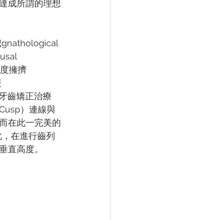
達成所謂的理想
ological 
al 
過度擁擠
咬
等等的牙齒矯正治療
usp）連線與
而在此一完美的
。如此，在進行齒列
垂直高度。