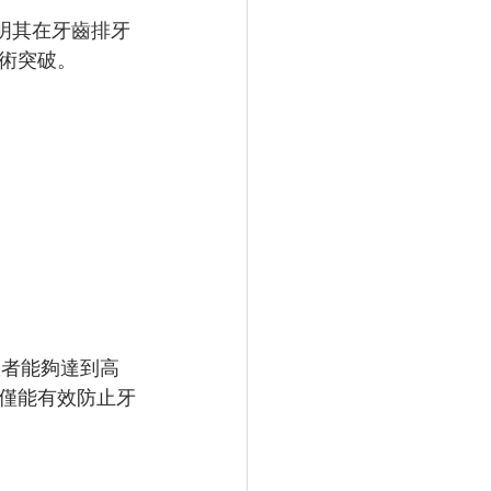
明其在牙齒排牙
術突破。
患者能夠達到高
僅能有效防止牙