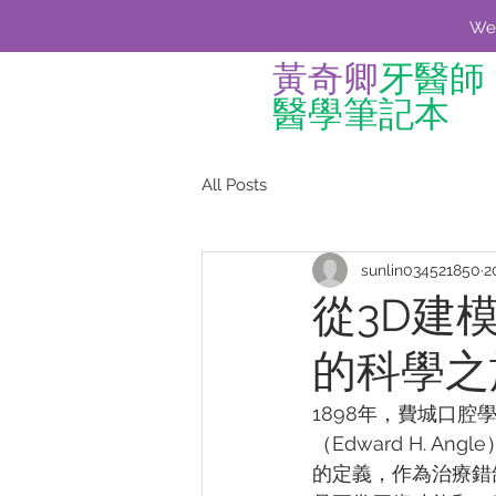
We'
黃奇卿
牙醫師
醫學筆記本
All Posts
sunlin034521850
2
從3D建
的科學之
1898年，費城口腔學院（P
（Edward H.
的定義，作為治療錯