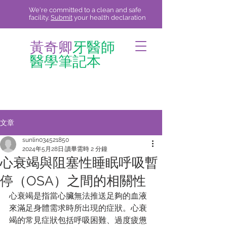
We're committed to a clean and safe
facility.
Submit
your health declaration
黃奇卿
牙醫師
醫學筆記本
文章
sunlin034521850
2024年5月28日
讀畢需時 2 分鐘
心衰竭與阻塞性睡眠呼吸暫
停（OSA）之間的相關性
心衰竭是指當心臟無法推送足夠的血液
來滿足身體需求時所出現的症狀。心衰
竭的常見症狀包括呼吸困難、過度疲憊