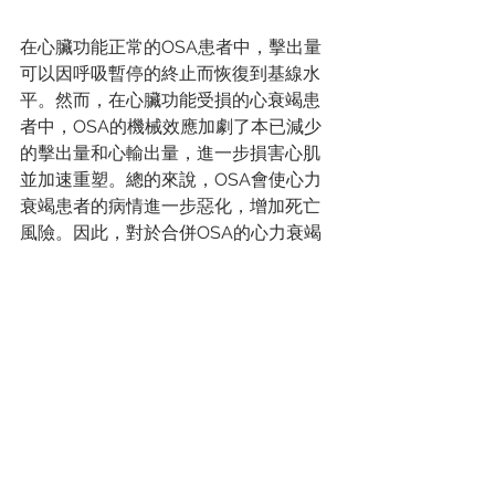
在心臟功能正常的OSA患者中，擊出量
可以因呼吸暫停的終止而恢復到基線水
平。然而，在心臟功能受損的心衰竭患
者中，OSA的機械效應加劇了本已減少
的擊出量和心輸出量，進一步損害心肌
並加速重塑。總的來說，OSA會使心力
衰竭患者的病情進一步惡化，增加死亡
風險。因此，對於合併OSA的心力衰竭
患者，需進行更積極的治療和管理。
關鍵字：#睡眠呼吸暫停、#心肌梗塞、
#高血壓、#心衰竭、#睡眠障礙、#低氧
效應、#心律失調、#心力衰竭