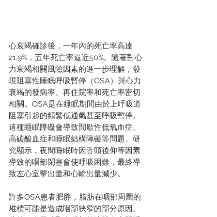
心衰竭確診後，一年內的死亡率高達
21.9%，五年死亡率逼近50%。隨著對心
力衰竭相關風險因素的進一步理解，發
現阻塞性睡眠呼吸暫停（OSA）與心力
衰竭的發病率、再住院率和死亡率密切
相關。OSA是在睡眠期間由於上呼吸道
阻塞引起的頻繁低通氣甚至呼吸暫停。
這種睡眠障礙會導致間歇性低氧血症、
高碳酸血症和睡眠結構障礙等問題。研
究顯示，夜間睡眠時因舌頭後仰等因素
導致的咽部閉塞會使呼吸困難，最終導
致左心室擊出量和心輸出量減少。
許多OSA患者肥胖，脂肪在咽部周圍的
堆積可能是造成咽部狹窄的部分原因。