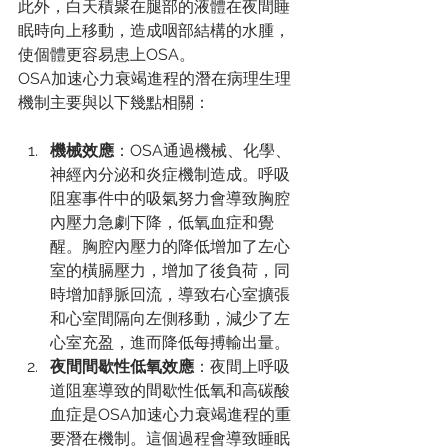
此外，白天積聚在腿部的液體在夜間睡
眠時向上移動，造成咽部結構的水腫，
使個體更容易患上OSA。
OSA加速心力衰竭進程的潛在病理生理
機制主要與以下幾點相關：
機械效應
：OSA通過機械、化學、
神經內分泌和炎症機制造成。呼吸
阻塞事件中的吸氣努力會導致胸腔
內壓力急劇下降，低氧血症和覺
醒。胸腔內壓力的降低增加了左心
室的橫膈壓力，增加了後負荷，同
時增加靜脈回流，導致右心室擴張
和心室間隔向左側移動，減少了左
心室充盈，進而降低每搏輸出量。
夜間間歇性低氧效應
：夜間上呼吸
道阻塞導致的間歇性低氧和高碳酸
血症是OSA加速心力衰竭進程的重
要潛在機制。這個過程會導致睡眠