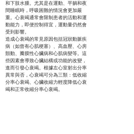
和下肢水腫。尤其是在運動、平躺和夜
間睡眠時，呼吸困難的情況會更加嚴
重。心衰竭通常會限制患者的活動和運
動能力，即便控制得宜，運動量仍然會
受到影響。
造成心衰竭的常見原因包括冠狀動脈疾
病（如曾有心肌梗塞）、高血壓、心房
顫動、瓣膜性心臟病和心肌病變等。這
些因素會導致心臟結構或功能的改變，
進而引發心衰竭。根據左心室射出分率
異常與否，心衰竭可分為三類：低收縮
分率心衰竭、心臟收縮力輕度降低心衰
竭和正常收縮分率心衰竭。