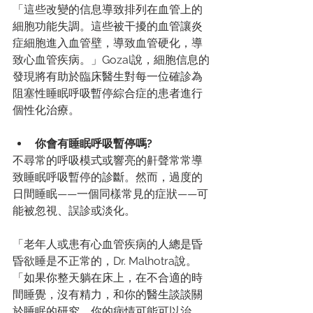
「這些改變的信息導致排列在血管上的
細胞功能失調。這些被干擾的血管讓炎
症細胞進入血管壁，導致血管硬化，導
致心血管疾病。」Gozal說，細胞信息的
發現將有助於臨床醫生對每一位確診為
阻塞性睡眠呼吸暫停綜合症的患者進行
個性化治療。
你會有睡眠呼吸暫停嗎?
不尋常的呼吸模式或響亮的鼾聲常常導
致睡眠呼吸暫停的診斷。然而，過度的
日間睡眠——一個同樣常見的症狀——可
能被忽視、誤診或淡化。
「老年人或患有心血管疾病的人總是昏
昏欲睡是不正常的，Dr. Malhotra說。
「如果你整天躺在床上，在不合適的時
間睡覺，沒有精力，和你的醫生談談關
於睡眠的研究。你的病情可能可以治