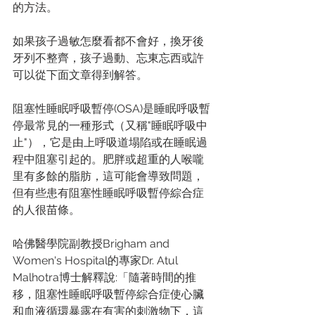
的方法。
如果孩子過敏怎麼看都不會好，換牙後
牙列不整齊，孩子過動、忘東忘西或許
可以從下面文章得到解答。
阻塞性睡眠呼吸暫停(OSA)是睡眠呼吸暫
停最常見的一種形式（又稱"睡眠呼吸中
止"），它是由上呼吸道塌陷或在睡眠過
程中阻塞引起的。肥胖或超重的人喉嚨
里有多餘的脂肪，這可能會導致問題，
但有些患有阻塞性睡眠呼吸暫停綜合症
的人很苗條。
哈佛醫學院副教授Brigham and 
Women's Hospital的專家Dr. Atul 
Malhotra博士解釋說:「隨著時間的推
移，阻塞性睡眠呼吸暫停綜合症使心臟
和血液循環暴露在有害的刺激物下，這