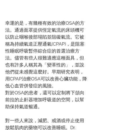
幸運的是，有幾種有效的治療OSA的方
法。通過面罩提供恆定氣流的床頭機可
以防止咽喉後部塌陷並阻礙氣流。它被
稱為持續氣道正壓通氣(CPAP)，是阻塞
性睡眠呼吸暫停綜合症的首選治療方
法。儘管有些人很難適應這種面具，但
也有許多人稱其為「變革性的」，並說
他們從未感覺這麼好。早期研究表明，
用CPAP治療OSA可以改善心臟功能，降
低心血管併發症的風險。
對於OSA的患者，還可以定制將下頜向
前拉的止鼾器增加呼吸道的空間，以幫
助保持氣道暢通。
對一些人來說，減肥、戒酒或停止使用
放鬆肌肉的藥物可以改善睡眠。Dr. 