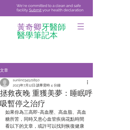
We're committed to a clean and safe
facility.
Submit
your health declaration
黃奇卿
牙醫師
醫學筆記本
文章
sunlin034521850
2023年7月12日
讀畢需時 4 分鐘
拯救夜晚 重獲美夢：睡眠呼
吸暫停之治疗
如果你為三高即-高血壓、高血脂、高血
糖所苦，同時又患心血管疾病花點時間
看以下的文章，或許可以找到恢復健康