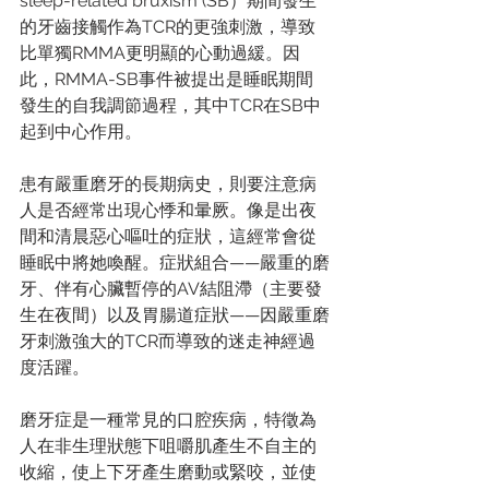
sleep-related bruxism (SB）期間發生
的牙齒接觸作為TCR的更強刺激，導致
比單獨RMMA更明顯的心動過緩。因
此，RMMA-SB事件被提出是睡眠期間
發生的自我調節過程，其中TCR在SB中
起到中心作用。
患有嚴重磨牙的長期病史，則要注意病
人是否經常出現心悸和暈厥。像是出夜
間和清晨惡心嘔吐的症狀，這經常會從
睡眠中將她喚醒。症狀組合——嚴重的磨
牙、伴有心臟暫停的AV結阻滯（主要發
生在夜間）以及胃腸道症狀——因嚴重磨
牙刺激強大的TCR而導致的迷走神經過
度活躍。
磨牙症是一種常見的口腔疾病，特徵為
人在非生理狀態下咀嚼肌產生不自主的
收縮，使上下牙產生磨動或緊咬，並使