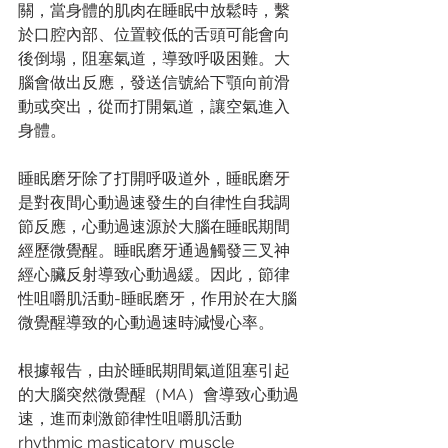
關，當身體的肌肉在睡眠中放鬆時，繫
於口腔內部、位置較低的舌頭可能會向
後倒塌，阻塞氣道，導致呼吸困難。大
腦會做出反應，發送信號給下顎向前滑
動或突出，從而打開氣道，讓空氣進入
身體。
睡眠磨牙除了打開呼吸道外，睡眠磨牙
是對夜間心動過速發生的自律性自我調
節反應，心動過速源於大腦在睡眠期間
經歷微覺醒。睡眠磨牙通過觸發三叉神
經心臟反射導致心動過緩。因此，節律
性咀嚼肌活動-睡眠磨牙，作用於在大腦
微覺醒導致的心動過速時減慢心率。
根據報告，由於睡眠期間氣道阻塞引起
的大腦突然微覺醒（MA）會導致心動過
速，進而刺激節律性咀嚼肌活動
rhythmic masticatory muscle 