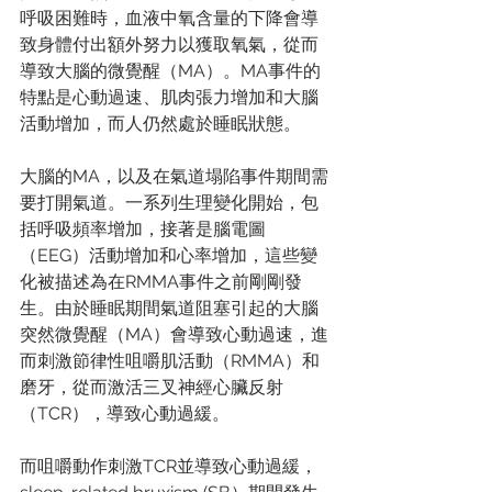
呼吸困難時，血液中氧含量的下降會導
致身體付出額外努力以獲取氧氣，從而
導致大腦的微覺醒（MA）。MA事件的
特點是心動過速、肌肉張力增加和大腦
活動增加，而人仍然處於睡眠狀態。
大腦的MA，以及在氣道塌陷事件期間需
要打開氣道。一系列生理變化開始，包
括呼吸頻率增加，接著是腦電圖
（EEG）活動增加和心率增加，這些變
化被描述為在RMMA事件之前剛剛發
生。由於睡眠期間氣道阻塞引起的大腦
突然微覺醒（MA）會導致心動過速，進
而刺激節律性咀嚼肌活動（RMMA）和
磨牙，從而激活三叉神經心臟反射
（TCR），導致心動過緩。
而咀嚼動作刺激TCR並導致心動過緩，