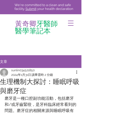
We're committed to a clean and safe
facility.
Submit
your health declaration
黃奇卿
牙醫師
醫學筆記本
文章
sunlin034521850
2024年1月31日
讀畢需時 2 分鐘
生理機制大探討：睡眠呼吸
與磨牙症
磨牙是一種口腔副功能活動，包括磨牙
和/或牙齒緊咬，是牙科臨床經常看到的
問題。磨牙症的相關來源與睡眠呼吸有