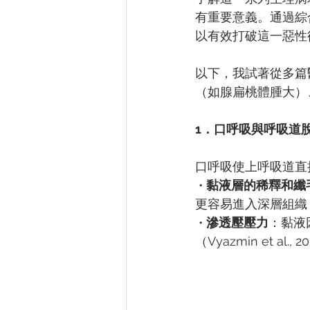
有重要意義。通過綜
以有效打破這一惡性
以下，我試著從多篇
（如腺扁桃體腫大）
1．口呼吸與呼吸道
口呼吸使上呼吸道直
 • 
黏液層的稀釋和纖
更容易進入深層組織（Bust
 • 
滲透壓壓力
：黏液
（Vyazmin et al., 