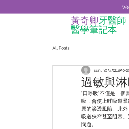
We'
黃奇卿
牙醫師
醫學筆記本
All Posts
sunlin034521850
2
過敏與淋
"口呼吸"不僅是一
吸，會使上呼吸道暴
原的滲透風險。此外
吸道狹窄甚至阻塞。
問題。