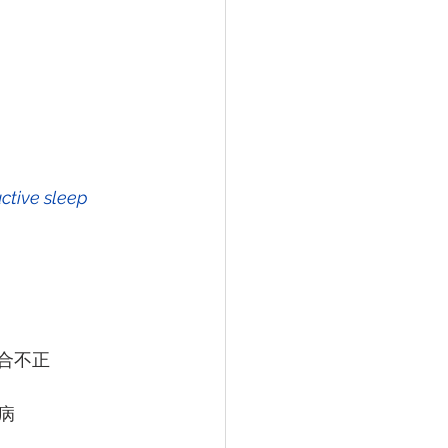
合不正
病