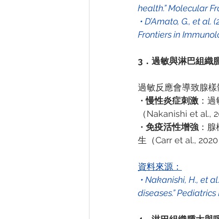
health.” Molecular Fr
 • D’Amato, G., et al. (2018). “Allergic respiratory diseases from pollens to climate change.” 
Frontiers in Immunol
3．過敏與淋巴組織
過敏反應會導致腺樣
 • 
慢性炎症刺激
：過
（Nakanishi et al.
 • 
免疫活性增強
：腺
生（Carr et al., 20
資料來源：
• Nakanishi, H., et a
diseases.” Pediatrics 