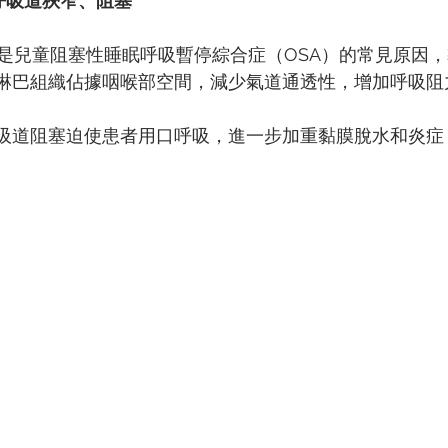
呼吸道狹窄、阻塞
是兒童阻塞性睡眠呼吸暫停綜合症（OSA）的常見原因
淋巴組織佔據咽喉部空間，減少氣道通透性，增加呼吸阻力（Sa
吸道阻塞迫使患者用口呼吸，進一步加重黏膜脫水和炎症（Siv
。