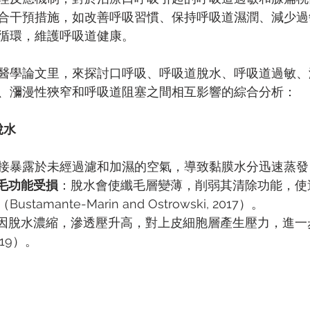
合干預措施，如改善呼吸習慣、保持呼吸道濕潤、減少過
循環，維護呼吸道健康。
醫學論文里，來探討口呼吸、呼吸道脫水、呼吸道過敏、
、瀰漫性狹窄和呼吸道阻塞之間相互影響的綜合分析：
脫水
接暴露於未經過濾和加濕的空氣，導致黏膜水分迅速蒸發
毛功能受損
：脫水會使纖毛層變薄，削弱其清除功能，使
amante-Marin and Ostrowski, 2017）。
因脫水濃縮，滲透壓升高，對上皮細胞層產生壓力，進一
2019）。