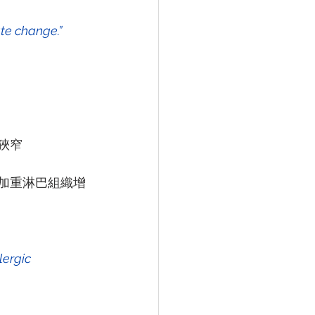
狹窄
加重淋巴組織增
lergic 