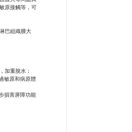
敏原接觸等，可
淋巴組織腫大
，加重脫水：
過敏原和病原體
步損害屏障功能