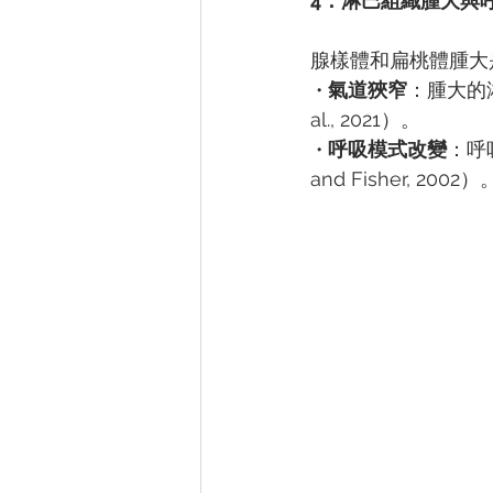
4．淋巴組織腫大與
腺樣體和扁桃體腫大
 • 
氣道狹窄
：腫大的
al., 2021）。
 • 
呼吸模式改變
：呼
and Fisher, 2002）