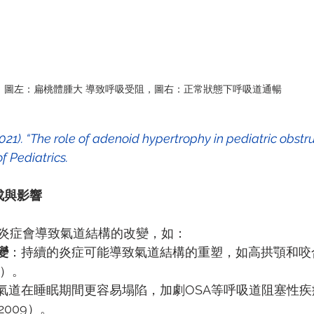
圖左：扁桃體腫大 導致呼吸受阻，圖右：正常狀態下呼吸道通暢
f Pediatrics.
成與影響
炎症會導致氣道結構的改變，如：
變
：持續的炎症可能導致氣道結構的重塑，如高拱顎和咬
21）。
氣道在睡眠期間更容易塌陷，加劇OSA等呼吸道阻塞性疾
, 2009）。