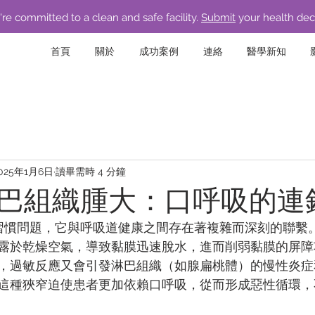
re committed to a clean and safe facility.
Submit
your health dec
首頁
關於
成功案例
連絡
醫學新知
025年1月6日
讀畢需時 4 分鐘
巴組織腫大：口呼吸的連
個習慣問題，它與呼吸道健康之間存在著複雜而深刻的聯繫
露於乾燥空氣，導致黏膜迅速脫水，進而削弱黏膜的屏障
，過敏反應又會引發淋巴組織（如腺扁桃體）的慢性炎症
這種狹窄迫使患者更加依賴口呼吸，從而形成惡性循環，