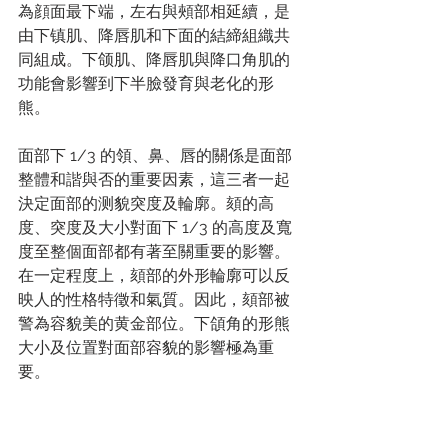
為顔面最下端，左右與頰部相延續，是
由下镇肌、降唇肌和下面的結締組織共
同組成。下颌肌、降唇肌與降口角肌的
功能會影響到下半臉發育與老化的形
熊。
面部下 1/3 的領、鼻、唇的關係是面部
整體和諧與否的重要因素，這三者一起
決定面部的测貌突度及輪廓。頦的高
度、突度及大小對面下 1/3 的高度及寬
度至整個面部都有著至關重要的影響。
在一定程度上，頦部的外形輪廓可以反
映人的性格特徵和氣質。因此，頦部被
警為容貌美的黄金部位。下頜角的形熊
大小及位置對面部容貌的影響極為重
要。