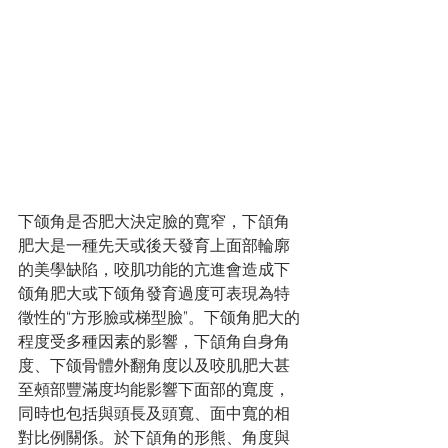
下颌角是否肥大決定臉的寬窄，下頜角
肥大是一種先天或後天發育上面部輪廓
的美學缺陷，咬肌功能的亢進會造成下
颌角肥大或下颌角發育過度可表現為特
徵性的“方形臉或梯型臉”。下颌角肥大的
程度受多種因素的影響，下頜角自身角
度、下颌骨體外翻角度以及咬肌肥大甚
至頰部豐滿度均能影響下面部的寬度，
同時也包括與頭長及頭寬、面中寬的相
對比例關係。於下頜角的形熊、角度與