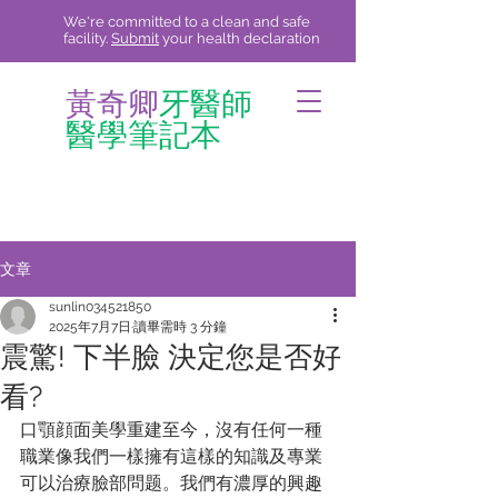
We're committed to a clean and safe
facility.
Submit
your health declaration
黃奇卿
牙醫師
醫學筆記本
文章
sunlin034521850
2025年7月7日
讀畢需時 3 分鐘
震驚! 下半臉 決定您是否好
看?
口顎顔面美學重建至今，沒有任何一種
職業像我們一樣擁有這樣的知識及專業
可以治療臉部問题。我們有濃厚的興趣