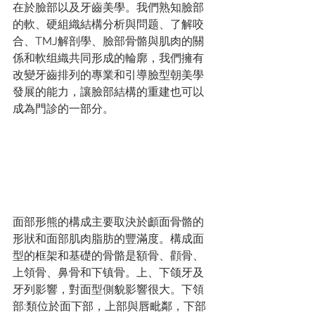
在於臉部以及牙齒美學。我們熟知臉部
的軟、硬組織結構分析與問题、了解咬
合、TMJ解剖學、臉部骨骼與肌肉的關
係和軟组織共同形成的輪廓，我們擁有
改變牙齒排列的專業和引導臉型朝美學
發展的能力，讓臉部結構的重建也可以
成為門診的一部分。
面部形熊的構成主要取決於顱面骨骼的
形狀和面部肌肉脂肪的豐滿度。構成面
型的框架和基礎的骨骼是額骨、顴骨、
上領骨、鼻骨和下镇骨。上、下颌牙及
牙列影響，對面型側貌影響很大。下領
部:類位於面下部，上部與唇毗鄰，下部