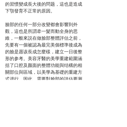
的習惯變成長大後的問题，這也是造成
下顎發育不正常的原因。
臉部的任何一部分改變都會影響到外
觀，這也是所謂牵一髮而動全身的思
維，一般來説在做臉部整體評估之前，
先要有一個被認為最完美個標準後成為
的臉是愿该長成怎麼樣，建立一日後整
形的参考。美容牙醫的美學重建範圍涵
括了口腔及颜面的整體功能與结構的相
關部位與區域，以美學為基礎的重建方
式进行。因此，需要對臉部的評估要测
量五官彼此的相對位置、大小比例、角
度和相对的關聯性評估與口颚功能肌肉
功能障礙診斷與治療。以此除了可以引
導臉部發育朝正面發展，也可以治療臉
部失衡產生的不美觀問题，和保存骨本
减缓老化的速度。