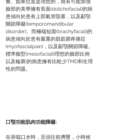
響。如果位置是理想的，就有可能加強
臉部的美學擁有長面(dolichofacial)的病
患傾向於患有上部氣管阻塞，以及顳顎
關節障礙(temporomandibular 
disorder)。而極端短面(brachyfacial)的
病患傾向於患有嚴重的肌筋膜疼痛症
(myofascialpain)，以及顳顎關節障礙。
標準臉型(mesofacial)(理想的臉部比例
以及輪廓)的病患擁有比較少TMD和生理
性的問题。
口顎功能肌肉功能障礙:
在吞嗞口水時，舌頭往前擠壓，小時候