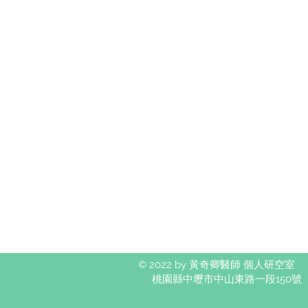
© 2022 by 黃奇卿醫師 個人研空室
桃園縣中壢市中山東路一段150號