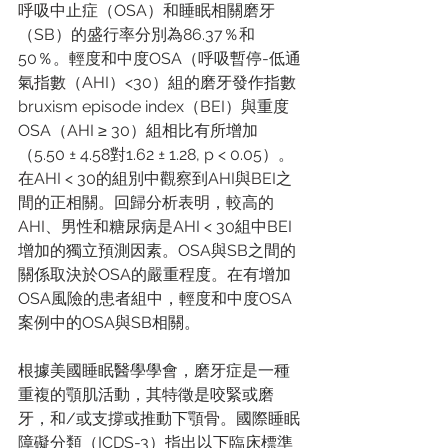
呼吸中⽌症（OSA）和睡眠相關磨牙
（SB）的盛⾏率分別為86.37％和
50％。輕度和中度OSA（呼吸暫停-低通
氣指數（AHI）<30）組的磨牙發作指數
bruxism episode index（BEI）與重度
OSA（AHI ≥ 30）組相比有所增加
（5.50 ± 4.58對1.62 ± 1.28, p < 0.05）。
在AHI < 30的組別中觀察到AHI與BEI之
間的正相關。回歸分析表明，較⾼的
AHI、男性和糖尿病是AHI < 30組中BEI
增加的獨立預測因素。OSA與SB之間的
關係取決於OSA的嚴重程度。在有增加
OSA風險的患者組中，輕度和中度OSA
案例中的OSA與SB相關。 
根據美國睡眠醫學學會，磨牙症是⼀種
重複的顎肌活動，其特徵是咬緊或磨
牙，和/或⽀撐或推動下顎骨。國際睡眠
障礙分類（ICDS-3）指出以下臨床標準