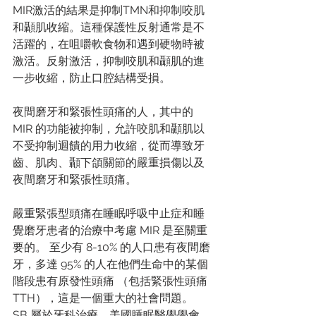
MIR激活的結果是抑制TMN和抑制咬肌
和顳肌收縮。這種保護性反射通常是不
活躍的，在咀嚼軟食物和遇到硬物時被
激活。反射激活，抑制咬肌和顳肌的進
⼀步收縮，防⽌⼝腔結構受損。
夜間磨牙和緊張性頭痛的⼈，其中的
MIR 的功能被抑制，允許咬肌和顳肌以
不受抑制迴饋的⽤⼒收縮，從⽽導致牙
⿒、肌⾁、顳下頜關節的嚴重損傷以及
夜間磨牙和緊張性頭痛。 
嚴重緊張型頭痛在睡眠呼吸中⽌症和睡
覺磨牙患者的治療中考慮 MIR 是⾄關重
要的。 ⾄少有 8-10% 的⼈⼝患有夜間磨
牙，多達 95% 的⼈在他們⽣命中的某個
階段患有原發性頭痛 （包括緊張性頭痛 
TTH），這是⼀個重⼤的社會問題。 
SB 屬於牙科治療，美國睡眠醫學學會