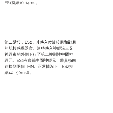
ES1持續10-14ms。
第⼆階段，ES2，其傳入位於咬肌和顳肌
的肌梭感覺器官。這些傳入神經沿三叉
神經束的外側下⾏⾄第⼆抑制性中間神
經元。ES2有多箇中間神經元，將其橫向
連接到兩個TMN。正常情況下，ES2持
續40- 50ms6。