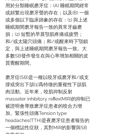
⽤於分類睡眠磨牙症：(A) 睡眠期間經常
或頻繁出現磨牙聲的存在；以及(B) ⼀個
或多個以下臨床跡象的存在：(1) 與上述
睡眠期間磨牙報告⼀致的異常牙⿒磨
損；(2) 短暫的早晨顎肌疼痛或疲勞；
和/或太陽穴頭痛；和/或醒來時下顎鎖
定，與上述睡眠期間磨牙報告⼀致。⼤
多數SB發作發⽣在與⼼率增加相關的⽪
質覺醒期間。 
磨牙症(SB)是⼀種以咬牙或磨牙和/或⽀
撐或突出下頜[1]爲特徵的重複性下頜肌
⾁活動。近年來，咬肌抑制反射
masseter inhibitory reﬂex(MIR)的抑制已
被證明會導致磨牙症患者的咬合⼒增
加。緊張性頭痛Tension type 
headaches(TTH)是夜磨牙症患者報告的
⼀個標誌性症狀，其對MIR的影響與SB