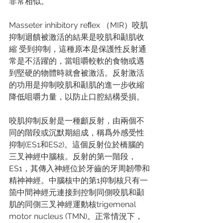
非常相似。 
Masseter inhibitory reﬂex （MIR）咬肌
抑制迴饋被激活的結果是咬肌和顳肌收
縮 受到抑制，這種原本是保護性反射通
常是不活躍的，當咀嚼較軟的食物或遇
到堅硬的物體時就會被激活。反射激活
的功⽤是抑制咬肌和顳肌的進⼀步收縮
降低咀嚼⼒量，以防⽌⼝腔結構受損。 
咬肌抑制反射是⼀種顱反射，由兩個不
同的階段或沉默期組成，稱爲外感受性
抑制(ES1和ES2)。這個反射位於橋腦的
三叉神經中腦核。反射的第⼀階段，
ES1，其傳入神經位於牙⿒的牙周韌帶和
精神神經。中腦核中的第1抑制核只有⼀
箇中間神經元連接到控制同側咬肌和顳
肌的同側三叉神經運動核trigemenal 
motor nucleus (TMN)。正常情況下，