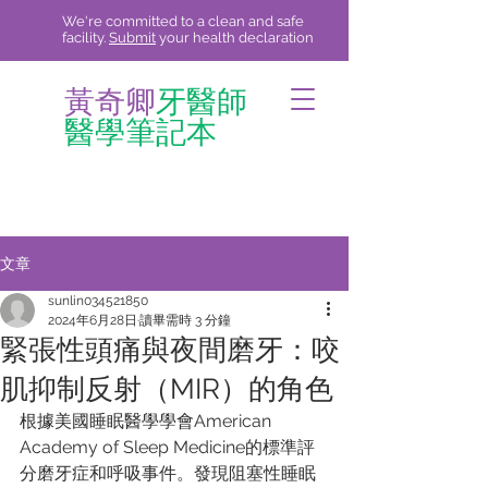
We're committed to a clean and safe
facility.
Submit
your health declaration
黃奇卿
牙醫師
醫學筆記本
文章
sunlin034521850
2024年6月28日
讀畢需時 3 分鐘
緊張性頭痛與夜間磨牙：咬
肌抑制反射（MIR）的角色
根據美國睡眠醫學學會American 
Academy of Sleep Medicine的標準評
分磨牙症和呼吸事件。發現阻塞性睡眠